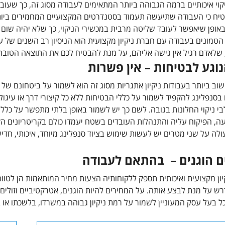
קוי איכותיים ברמה הגבוהה ביותר המתאימים לעבודה מסוג זה, כך שעובד
יח כי העבודה שתיעשה תעמוד בסטנדרטים המקצועיים המחמירים ביותר,
אופן שיאפשר לעובד שליטה מרבית במכשירי הניקוי, כך שלא יהיה שום ח
הטמונים בעבודה עם חברת ניקיון מקצועית הוא הניסיון רב השנים של עו
 שלאדם רגיל אין גישה אליהם, על מנת להבטיח לכם את התוצאה הטובה 
וגע לבטיחות – אין פשרות
ב ביותר בעבודות ניקיון אתגריות מסוג זה הוא לשמור על ביטחונם של
בסנפלינג להקפיד לשמור על כללי הבטיחות ללא כל קיצורי דרך או עיגו
 ניקוי החלונות בגובה. לשם כך יש לשמור באופן בלתי מתפשר על כללי
עה, הפיקוח עליה והתנהלות העובדים בשטח יעמדו כולם בקריטריונים הק
לה על שני מטרים יש לעשות שימוש בציוד סנפלינג מיוחד, איכותי, ח
ם הוגנים – בהתאם לעבודה
יון מקצועית ואיכותית תספק ללקוחותיה הצעות מחיר המותאמות הן לטו
רש על מנת לבצע אותה. על המחירים להיות הוגנים, אטרקטיביים וזולים 
ל בעל עסק המעוניין לשמור על רמת ניקיון גבוהה במשרדו, בלשכתו או