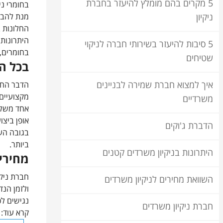
5 מקרים בהם מומלץ להיעזר בחברת
בחומרי ני
מנת להבט
ניקיון
החלונות ב
היתרונות 
5 סיבות להיעזר בשירותי חברה לניקוי
בחומרים,
שטיחים
בכל הנ
איך למצוא חברת שמירה לבניינים
הדבר החשו
מקצועיים 
משרדיים
אחד משלבי
אופן ביצו
הדברת ג'וקים
בגובה העו
ביותר.
היתרונות בניקיון משרדים קטנים
מחירי
חברת ניק
השוואת מחירים לניקיון משרדים
ולזמן הנד
נגישים לכ
חברת ניקיון משרדים
קרא עוד: